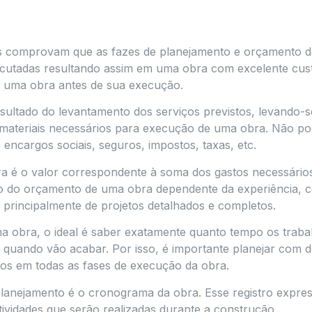
as comprovam que as fazes de planejamento e orçamento 
ecutadas resultando assim em uma obra com excelente cust
e uma obra antes de sua execução.
sultado do levantamento dos serviços previstos, levando-
 materiais necessários para execução de uma obra. Não p
 encargos sociais, seguros, impostos, taxas, etc.
a é o valor correspondente à soma dos gastos necessário
o do orçamento de uma obra dependente da experiência, co
 e principalmente de projetos detalhados e completos.
ma obra, o ideal é saber exatamente quanto tempo os traba
quando vão acabar. Por isso, é importante planejar com d
os em todas as fases de execução da obra.
planejamento é o cronograma da obra. Esse registro expres
ividades que serão realizadas durante a construção.